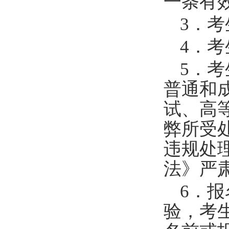
一条有
3
．考
4
．考
5
．考
普通和
试、高
弊所受
违规处
法》严
6
．报
验，考