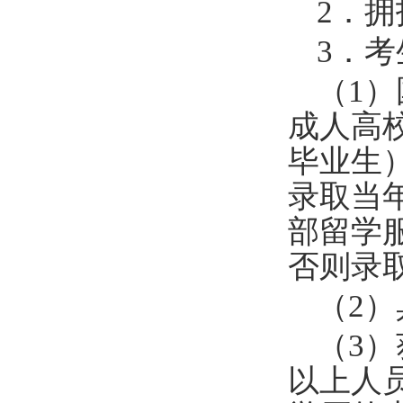
2
．拥
3
．考
（
1
）
成人高
毕业生
录取当
部留学
否则录
（
2
）
（
3
）
以上人