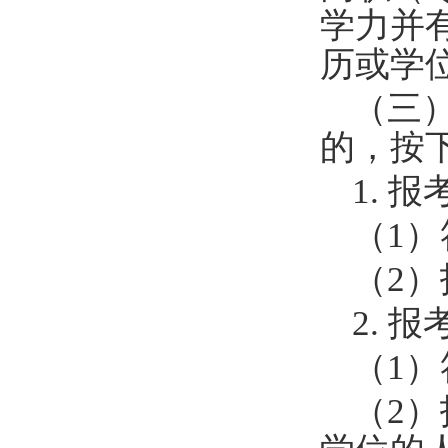
学力并
历或学
（三
的，按
1.
报
（
1
）
（
2
）
2.
报
（
1
）
（
2
）