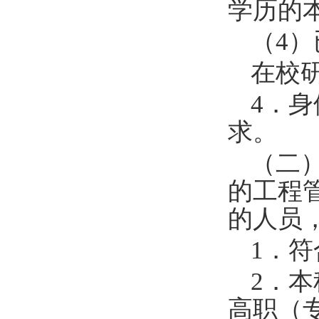
学历的
（
4
）
在校
4
．身
求。
（二
的工程
的人员
1
．符
2
．本
高职（