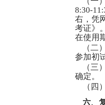
（一
8:30-11:
右，凭
考证》
在使用
（二
参加初
（三
确定。
（四
六、