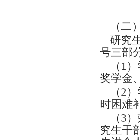
（二
研究
号三部
（
1
）
奖学金
（
2
）
时困难
（
3
）
究生干