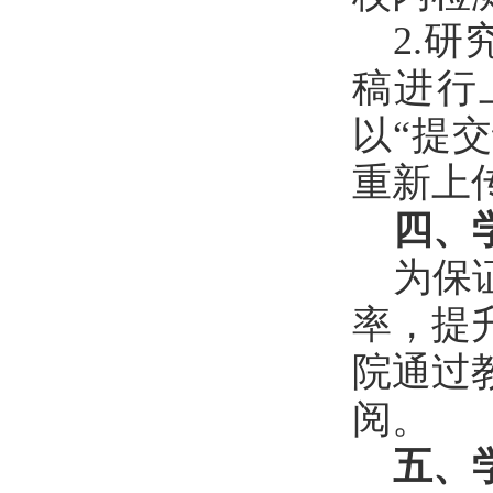
2.
稿进行
以“提
重新上
四、
为保
率，提
院通过
阅。
五、