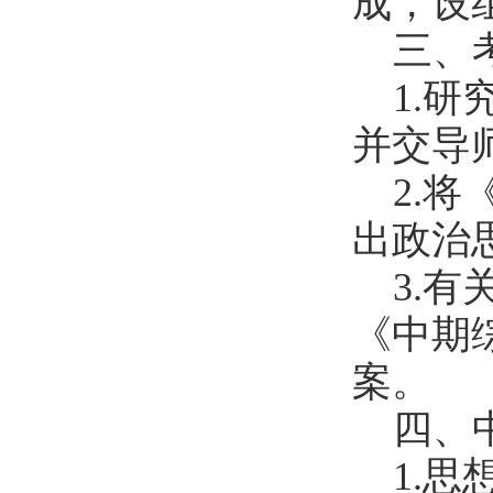
成，设
三、
1.
并交导
2.
出政治
3.
《中期
案。
四、
1.思